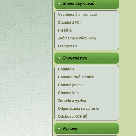
Slovenský čuvač
Všeobecné informácie
Štandard FCI
História
Začíname s výcvikom
Fotogaléria
Chovateľstvo
Bonitácie
Chovateľské stanice
Chovné jedince
Chovné info
Zdravie a výživa
Odporúčania na párenie
Odchovy KCHSČ
Výstavy