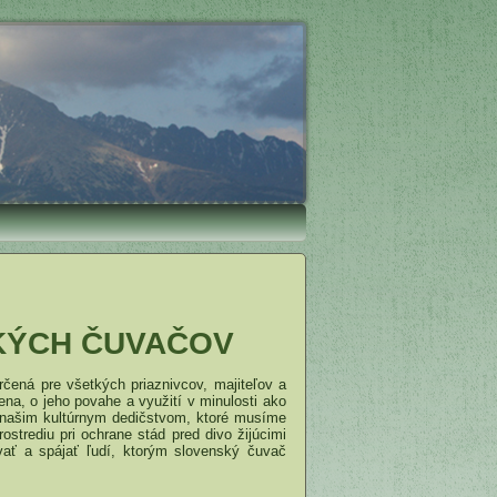
KÝCH ČUVAČOV
ená pre všetkých priaznivcov, majiteľov a
na, o jeho povahe a využití v minulosti ako
e našim kultúrnym dedičstvom, ktoré musíme
strediu pri ochrane stád pred divo žijúcimi
vať a spájať ľudí, ktorým slovenský čuvač