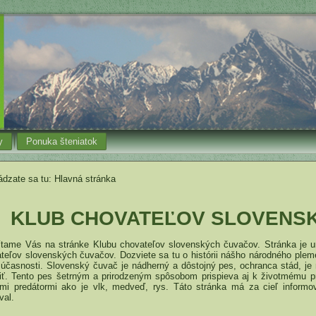
y
Ponuka šteniatok
dzate sa tu:
Hlavná stránka
KLUB CHOVATEĽOV SLOVENS
e Vás na stránke Klubu chovateľov slovenských čuvačov. Stránka je urč
teľov slovenských čuvačov. Dozviete sa tu o histórii nášho národného pleme
súčasnosti. Slovenský čuvač je nádherný a dôstojný pes, ochranca stád, j
iť. Tento pes šetrným a prirodzeným spôsobom prispieva aj k životmému pro
mi predátormi ako je vlk, medveď, rys. Táto stránka má za cieľ informo
val.