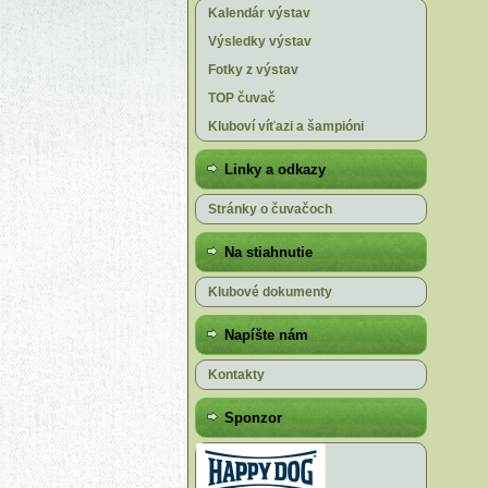
Kalendár výstav
Výsledky výstav
Fotky z výstav
TOP čuvač
Kluboví víťazi a šampióni
Linky a odkazy
Stránky o čuvačoch
Na stiahnutie
Klubové dokumenty
Napíšte nám
Kontakty
Sponzor