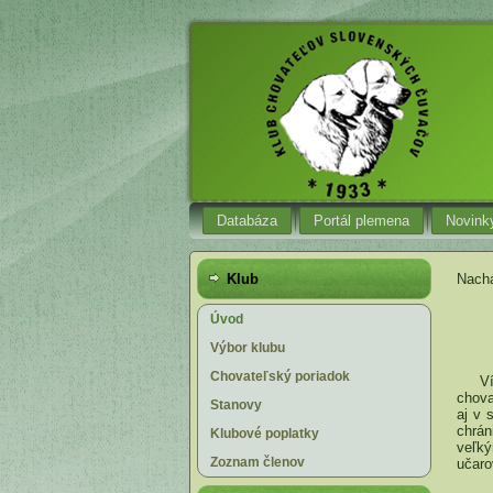
Databáza
Portál plemena
Novink
Klub
Nachá
Úvod
Výbor klubu
Chovateľský poriadok
Vítam
chova
Stanovy
aj v 
chrán
Klubové poplatky
veľký
Zoznam členov
učaro