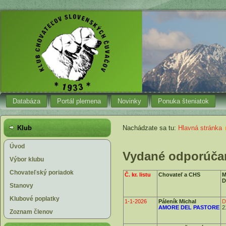
Databáza
Portál plemena
Novinky
Ponuka šteniatok
Klub
Nachádzate sa tu:
Hlavná stránka
Úvod
Vydané odporúčan
Výbor klubu
Chovateľský poriadok
Č. kr. listu
Chovateľ a CHS
M
D
Stanovy
Klubové poplatky
1-1-2026
Páleník Michal
D
AMORE DEL PASTORE
2
Zoznam členov