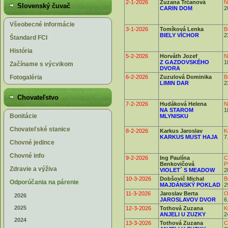
2-1-2026
Zuzana Trčanová
N
Slovenský čuvač
CARIN DOM
2
Všeobecné informácie
3-1-2026
Tomíková Lenka
B
BIELY VÍCHOR
2
Štandard FCI
História
5-2-2026
Horváth Jozef
N
Z GAZDOVSKÉHO
1
Začíname s výcvikom
DVORA
Fotogaléria
6-2-2026
Zuzulová Dominika
B
LIMIN DAR
2
Chovateľstvo
7-2-2026
Hudáková Helena
N
NA STAROM
1
Bonitácie
MLYNISKU
Chovateľské stanice
8-2-2026
Karkus Jaroslav
K
KARKUS MUST HAJA
7
Chovné jedince
Chovné info
9-2-2026
Ing Paulína
C
Benkovičová
P
Zdravie a výživa
VIOLET´ S MEADOW
2
10-3-2026
Dobšovič Michal
B
Odporúčania na párenie
MAJDÁNSKÝ POKLAD
2
11-3-2026
Jaroslav Berta
O
2026
JAROSLAVOV DVOR
6
2025
12-3-2026
Tothová Zuzana
K
ANJELI U ZUZKY
2
2024
13-3-2026
Tothová Zuzana
C