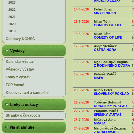
ANJELI U ZUZKY
2
2023
14-4-2026
Fehér Juraj
O
2022
SINY FRADEN
2
2021
15-5-2026
Milan Tóth
B
2020
COMEDY OF LIFE
2
2019
16-5-2026
Milan Tóth
L
COMEDY OF LIFE
2
Odchovy KCHSČ
17-5-2026
Alojz Štefánek
O
OSTRÁ HORA
1
Výstavy
Kalendár výstav
18-5-2026
Mgr. Ladislav Dragula
F
Z RODINNÉHO DVORA
7
Výsledky výstav
19-5-2026
Patarák Matúš
S
Fotky z výstav
MAPA
9
TOP čuvač
20-6-2026
Kubík Peter
A
Kluboví víťazi a šampióni
SLOVENSKÝ POKLAD
1
21-7-2026
Toběrný Bohumil
A
Linky a odkazy
DUNAJSKÝ POKLAD
2
22-7-2026
Pramuka Matúš
A
SPIŠSKÝ VARTAŠ
1
Stránky o čuvačoch
23-7-2026
Mrázová Jana
H
MRAJA
1
Na stiahnutie
24-7-2026
Marcinátová Zuzana
A
Z KRÁĽOVSKEJ
1