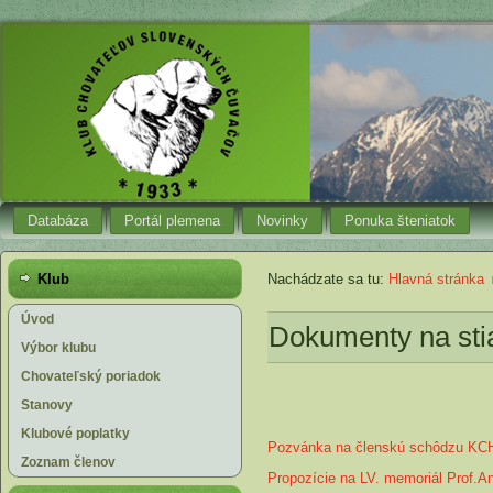
Databáza
Portál plemena
Novinky
Ponuka šteniatok
Klub
Nachádzate sa tu:
Hlavná stránka
Úvod
Dokumenty na sti
Výbor klubu
Chovateľský poriadok
Stanovy
Klubové poplatky
Pozvánka na členskú schôdzu K
Zoznam členov
Propozície na LV. memoriál Prof.A