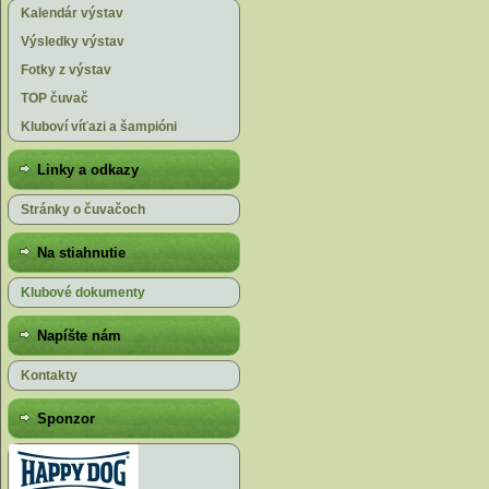
Kalendár výstav
Výsledky výstav
Fotky z výstav
TOP čuvač
Kluboví víťazi a šampióni
Linky a odkazy
Stránky o čuvačoch
Na stiahnutie
Klubové dokumenty
Napíšte nám
Kontakty
Sponzor