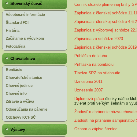
Slovenský čuvač
Cenník služieb plemennej knihy S
Zápisnica z členskej schôdze 11.1
Všeobecné informácie
Zápisnica z členskej schôdze 4.6.
Štandard FCI
Zápisnica z výborovej schôdze 22.
História
Začíname s výcvikom
Zápisnica zo schôdze 2020
Fotogaléria
Zápisnica z členskej schôdze 2019
Prihláška do klubu
Chovateľstvo
Prihláška na bonitáciu
Bonitácie
Tlaciva SPZ na stiahnutie
Chovateľské stanice
Uznesenie 2011
Chovné jedince
Uznesenie 2007
Chovné info
Diplomová práca
členky nášho klub
Zdravie a výživa
zvierat proti veľkým šelmám s vyu
Odporúčania na párenie
Žiadosť o chránenie názvu chovate
Odchovy KCHSČ
Žiadosti na priznanie šampionátov
Oznam o zápise šteniec
Výstavy