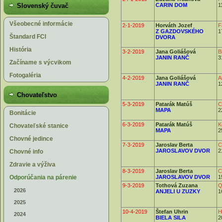
Slovenský čuvač
CARIN DOM
1
Všeobecné informácie
2-1-2019
Horváth Jozef
F
Z GAZDOVSKÉHO
1
Štandard FCI
DVORA
História
3-2-2019
Jana Goliášová
B
JANIN RANČ
3
Začíname s výcvikom
Fotogaléria
4-2-2019
Jana Goliášová
A
JANIN RANČ
1
Chovateľstvo
5-3-2019
Patarák Matúš
C
MAPA
2
Bonitácie
6-3-2019
Patarák Matúš
K
Chovateľské stanice
MAPA
2
Chovné jedince
7-3-2019
Jaroslav Berta
C
JAROSLAVOV DVOR
2
Chovné info
Zdravie a výživa
8-3-2019
Jaroslav Berta
C
Odporúčania na párenie
JAROSLAVOV DVOR
1
9-3-2019
Tothová Zuzana
Q
2026
ANJELI U ZUZKY
1
2025
10-4-2019
Štefan Uhrin
H
2024
BIELA SILA
2