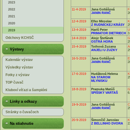
2023
2022
11-4-2019
Jana Goliášová
F
JANIN RANČ
2
2021
12-4-2019
Eľko Miroslav
K
2020
Z RUDNÍCKEJ KRÁSY
2
13-4-2019
Hariš Peter
U
2019
PRIMATOR DIETRIECH
3
Odchovy KCHSČ
14-4-2019
Alojz Štefánek
G
OSTRÁ HORA
2
15-4-2019
Tothová Zuzana
A
Výstavy
ANJELI U ZUZKY
2
16-5-2019
Jana Goliášová
E
Kalendár výstav
JANIN RANČ
2
Výsledky výstav
17-6-2019
Hudáková Helena
K
Fotky z výstav
NA STAROM
2
MLYNISKU
TOP čuvač
18-8-2019
Pramuka Matúš
G
Kluboví víťazi a šampióni
SPIŠSKÝ VARTAŠ
6
Linky a odkazy
19-9-2019
Jana Goliášová
C
JANIN RANČ
2
Stránky o čuvačoch
20-9-2019
Šimončič Jaroslav
K
Na stiahnutie
Z BELLINHO DVORA
2