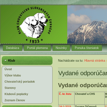
Databáza
Portál plemena
Novinky
Ponuka šteniatok
Klub
Nachádzate sa tu:
Hlavná stránka
Úvod
Vydané odporúčan
Výbor klubu
Chovateľský poriadok
Vydané odporúčan
Stanovy
Klubové poplatky
Č. kr. listu
Chovateľ a CHS
M
D
Zoznam členov
24-1-2019
Zuzana Trčanová
F