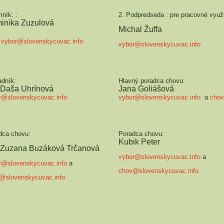
ník: :
2. Podpredseda : pre pracovné využ
inika Zuzulová
Michal Žuffa
:
vybor@slovenskycuvac.info
vybor@slovenskycuvac.info
adník:
Hlavný poradca chovu:
. Daša Uhrínová
Jana Goliášová
r@slovenskycuvac.info
vybor@slovenskycuvac.info
a
chov
dca chovu:
Poradca chovu:
Kubik Peter
. Zuzana Buzáková Trčanová
vybor@slovenskycuvac.info
a
r@slovenskycuvac.info
a
chov@slovenskycuvac.info
@slovenskycuvac.info