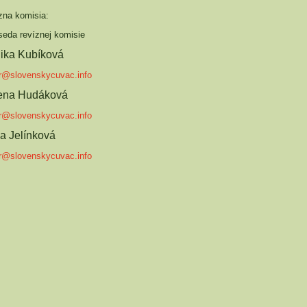
zna komisia:
seda revíznej komisie
ika Kubíková
r@slovenskycuvac.info
ena Hudáková
r@slovenskycuvac.info
a Jelínková
r@slovenskycuvac.info