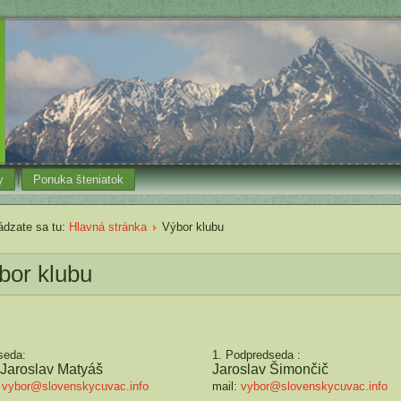
y
Ponuka šteniatok
dzate sa tu:
Hlavná stránka
Výbor klubu
bor klubu
seda:
1. Podpredseda :
 Jaroslav Matyáš
Jaroslav Šimončič
:
vybor@slovenskycuvac.info
mail:
vybor@slovenskycuvac.info