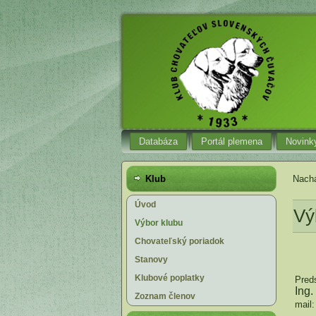
Databáza
Portál plemena
Novink
Klub
Nachá
Úvod
Vý
Výbor klubu
Chovateľský poriadok
Stanovy
Klubové poplatky
Pred
Ing.
Zoznam členov
mail