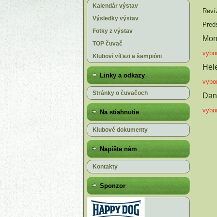
Kalendár výstav
Reví
Výsledky výstav
Pred
Fotky z výstav
Mon
TOP čuvač
vybo
Kluboví víťazi a šampióni
Hel
Linky a odkazy
vybo
Stránky o čuvačoch
Dan
vybo
Na stiahnutie
Klubové dokumenty
Napíšte nám
Kontakty
Sponzor