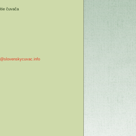
itie čuvača
@slovenskycuvac.info