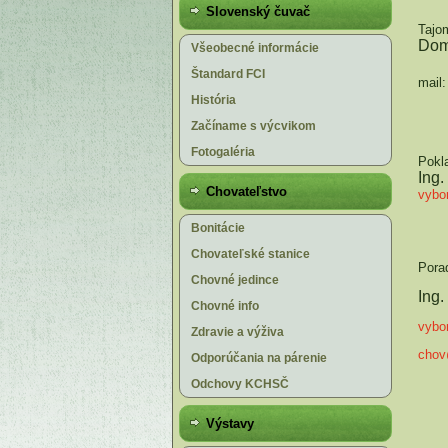
Slovenský čuvač
Tajom
Dom
Všeobecné informácie
Štandard FCI
mail
História
Začíname s výcvikom
Fotogaléria
Pokl
Ing
Chovateľstvo
vybo
Bonitácie
Chovateľské stanice
Pora
Chovné jedince
Ing
Chovné info
vybo
Zdravie a výživa
chov
Odporúčania na párenie
Odchovy KCHSČ
Výstavy