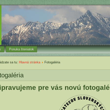
y
Ponuka šteniatok
dzate sa tu:
Hlavná stránka
Fotogaléria
togaléria
ipravujeme pre vás novú fotogalé