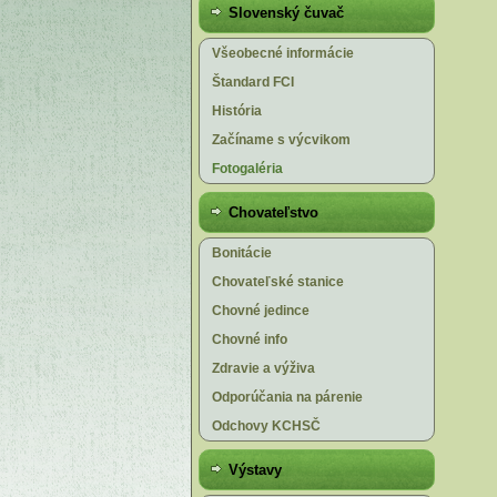
Slovenský čuvač
Všeobecné informácie
Štandard FCI
História
Začíname s výcvikom
Fotogaléria
Chovateľstvo
Bonitácie
Chovateľské stanice
Chovné jedince
Chovné info
Zdravie a výživa
Odporúčania na párenie
Odchovy KCHSČ
Výstavy