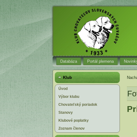
Databáza
Portál plemena
Novink
Klub
Nachá
Úvod
Fo
Výbor klubu
Chovateľský poriadok
Pr
Stanovy
Klubové poplatky
Zoznam členov