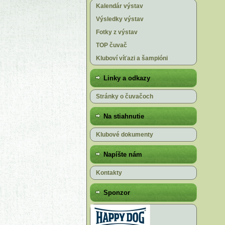
Kalendár výstav
Výsledky výstav
Fotky z výstav
TOP čuvač
Kluboví víťazi a šampióni
Linky a odkazy
Stránky o čuvačoch
Na stiahnutie
Klubové dokumenty
Napíšte nám
Kontakty
Sponzor