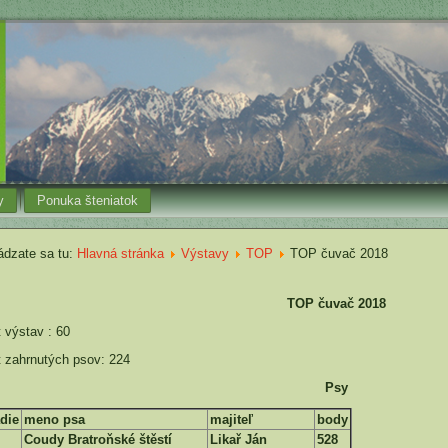
y
Ponuka šteniatok
dzate sa tu:
Hlavná stránka
Výstavy
TOP
TOP čuvač 2018
TOP čuvač 2018
 výstav : 60
 zahrnutých psov: 224
Psy
die
meno psa
majiteľ
body
Coudy Bratroňské štěstí
Likař Ján
528