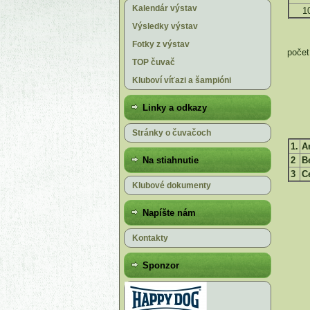
Kalendár výstav
1
Výsledky výstav
Fotky z výstav
počet
TOP čuvač
Kluboví víťazi a šampióni
Linky a odkazy
Stránky o čuvačoch
1.
A
Na stiahnutie
2
B
3
C
Klubové dokumenty
Napíšte nám
Kontakty
Sponzor