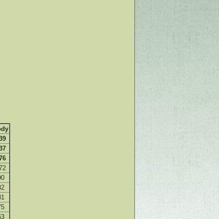
ody
39
37
76
72
90
82
81
75
63