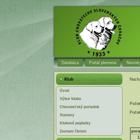
Databáza
Portál plemena
Novink
Klub
Nachá
Úvod
Výbor klubu
Počet
Chovateľský poriadok
Počet
Stanovy
Klubové poplatky
pora
Zoznam členov
1