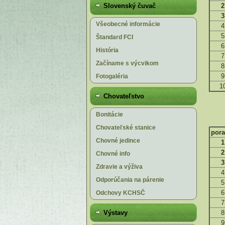
Slovenský čuvač
2
3
Všeobecné informácie
4
5
Štandard FCI
6
História
7
Začíname s výcvikom
8
9
Fotogaléria
1
Chovateľstvo
Bonitácie
Chovateľské stanice
pora
Chovné jedince
1
2
Chovné info
3
Zdravie a výživa
4
Odporúčania na párenie
5
6
Odchovy KCHSČ
7
Výstavy
8
9