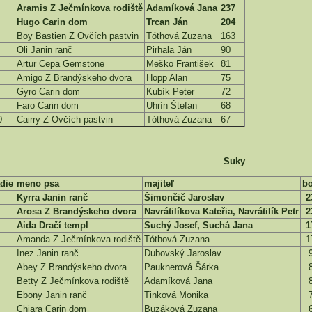
Aramis Z Ječmínkova rodiště
Adamíková Jana
237
Hugo Carin dom
Trcan Ján
204
Boy Bastien Z Ovčích pastvin
Tóthová Zuzana
163
Oli Janin ranč
Pirhala Ján
90
Artur Cepa Gemstone
Meško František
81
Amigo Z Brandýskeho dvora
Hopp Alan
75
Gyro Carin dom
Kubík Peter
72
Faro Carin dom
Uhrín Štefan
68
0
Cairry Z Ovčích pastvin
Tóthová Zuzana
67
Suky
die
meno psa
majiteľ
b
Kyrra Janin ranč
Šimončič Jaroslav
2
Arosa Z Brandýskeho dvora
Navrátilíkova Kateřia, Navrátilík Petr
2
Aida Dračí templ
Suchý Josef, Suchá Jana
1
Amanda Z Ječmínkova rodiště
Tóthová Zuzana
1
Inez Janin ranč
Dubovský Jaroslav
Abey Z Brandýskeho dvora
Pauknerová Šárka
Betty Z Ječmínkova rodiště
Adamíková Jana
Ebony Janin ranč
Tinková Monika
Chiara Carin dom
Buzáková Zuzana