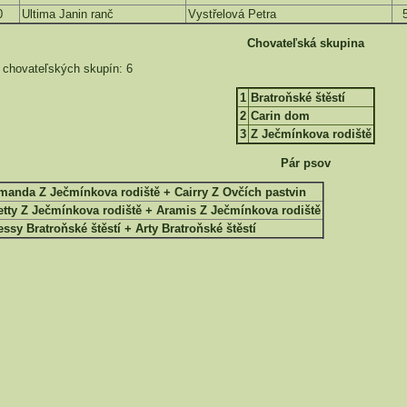
0
Ultima Janin ranč
Vystřelová Petra
Chovateľská skupina
 chovateľských skupín: 6
1
Bratroňské štěstí
2
Carin dom
3
Z Ječmínkova rodiště
Pár psov
manda Z Ječmínkova rodiště + Cairry Z Ovčích pastvin
etty Z Ječmínkova rodiště + Aramis Z Ječmínkova rodiště
essy Bratroňské štěstí + Arty Bratroňské štěstí