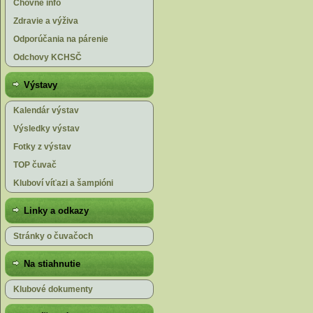
Chovné info
Zdravie a výživa
Odporúčania na párenie
Odchovy KCHSČ
Výstavy
Kalendár výstav
Výsledky výstav
Fotky z výstav
TOP čuvač
Kluboví víťazi a šampióni
Linky a odkazy
Stránky o čuvačoch
Na stiahnutie
Klubové dokumenty