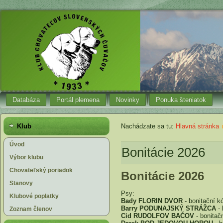
Databáza
Portál plemena
Novinky
Ponuka šteniatok
Klub
Nachádzate sa tu:
Hlavná stránka
Úvod
Bonitácie 2026
Výbor klubu
Chovateľský poriadok
Bonitácie 2026
Stanovy
Psy:
Klubové poplatky
Bady FLORIN DVOR
- bonitační k
Barry PODUNAJSKÝ STRÁŽCA
- 
Zoznam členov
Cid RUDOLFOV BAČOV
- bonitač