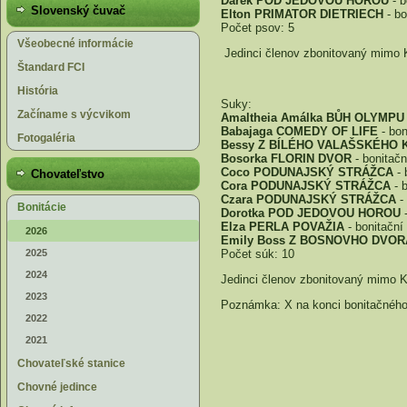
Darek POD JEDOVOU HOROU
- b
Slovenský čuvač
Elton PRIMATOR DIETRIECH
- bo
Počet psov: 5
Všeobecné informácie
Jedinci členov zbonitovaný mimo
Štandard FCI
História
Suky:
Začíname s výcvikom
Amaltheia Amálka BŮH OLYMPU
Babajaga COMEDY OF LIFE
- bon
Fotogaléria
Bessy Z BÍLÉHO VALAŠSKÉHO 
Bosorka FLORIN DVOR
- bonitač
Coco PODUNAJSKÝ STRÁŽCA
- 
Chovateľstvo
Cora PODUNAJSKÝ STRÁŽCA
- 
Czara PODUNAJSKÝ STRÁŽCA
-
Bonitácie
Dorotka POD JEDOVOU HOROU
-
Elza PERLA POVAŽIA
- bonitační
2026
Emily Boss Z BOSNOVHO DVOR
2025
Počet súk: 10
2024
Jedinci členov zbonitovaný mimo
2023
Poznámka: X na konci bonitačného
2022
2021
Chovateľské stanice
Chovné jedince