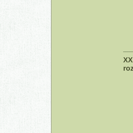
____
XX
ro