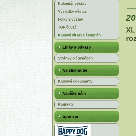
Kalendár výstav
____
Výsledky výstav
20
Fotky z výstav
TOP čuvač
XL
Kluboví víťazi a šampióni
ro
Linky a odkazy
Stránky o čuvačoch
Na stiahnutie
Klubové dokumenty
Napíšte nám
Kontakty
Sponzor