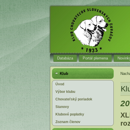
Databáza
Portál plemena
Novink
Klub
Nachá
Úvod
Kl
Výbor klubu
Chovateľský poriadok
20
Stanovy
XL
Klubové poplatky
ro
Zoznam členov