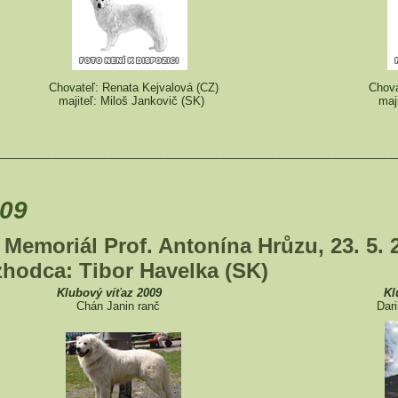
Chovateľ: Renata Kejvalová (CZ)
Chova
majiteľ: Miloš Jankovič (SK)
maj
________________________________________________________________
09
 Memoriál Prof. Antonína Hrůzu, 23. 5. 2
zhodca: Tibor Havelka (SK)
Klubový víťaz 2009
Kl
Chán Janin ranč
Dar