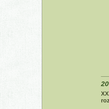
____
20
XX
ro