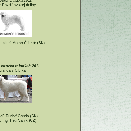
bová víťazka 2011
 Pozdišovskej doliny
majiteľ: Anton Čižmár (SK)
 víťazka mladých 2011
Bianca z Cibíka
eľ: Rudolf Gonda (SK)
: Ing. Petr Vaník (CZ)