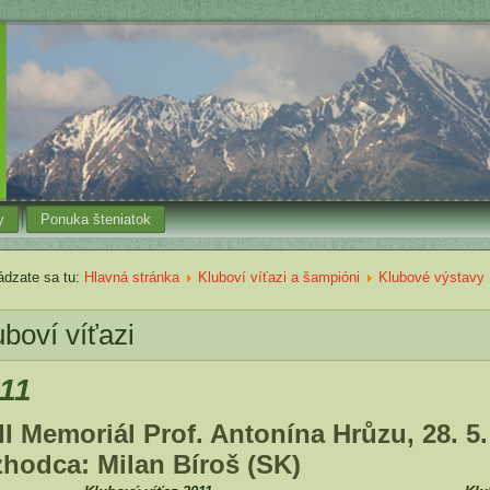
y
Ponuka šteniatok
dzate sa tu:
Hlavná stránka
Kluboví víťazi a šampióni
Klubové výstavy
uboví víťazi
11
II Memoriál Prof. Antonína Hrůzu, 28. 5.
zhodca: Milan Bíroš (SK)