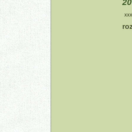
20
XXXI
ro