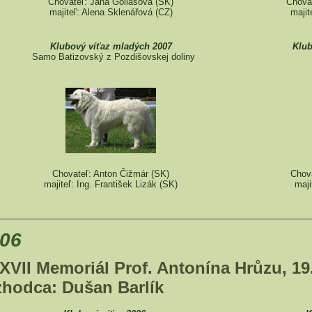
Chovateľ: Jana Goliášová (SK)
Chova
majiteľ: Alena Sklenářová (CZ)
majit
Klubový víťaz mladých 2007
Klub
Samo Batizovský z Pozdišovskej doliny
Chovateľ: Anton Čižmár (SK)
Chova
majiteľ: Ing. František Lizák (SK)
maji
________________________________________________________________
06
XVII Memoriál Prof. Antonína Hrůzu, 19. 
zhodca: Dušan Barlík