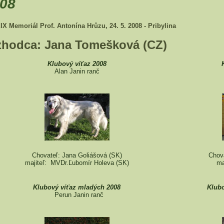
08
X Memoriál Prof. Antonína Hrůzu, 24. 5. 2008 - Pribylina
zhodca: Jana Tomešková (CZ)
Klubový víťaz 2008
Alan Janin ranč
Chovateľ: Jana Goliášová (SK)
Chova
majiteľ: MVDr.Ľubomír Holeva (SK)
ma
Klubový víťaz mladých 2008
Klubo
Perun Janin ranč