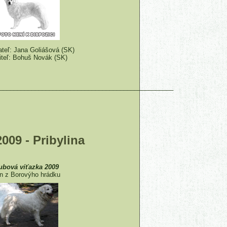
teľ: Jana Goliášová (SK)
iteľ: Bohuš Novák (SK)
_________________________________________________
009 - Pribylina
ubová víťazka 2009
in z Borovýho hrádku