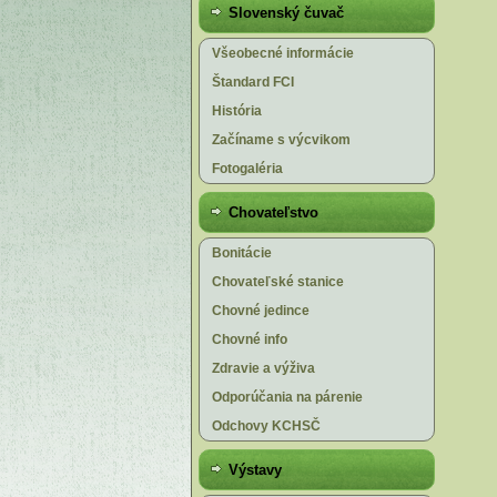
Slovenský čuvač
Všeobecné informácie
Štandard FCI
História
Začíname s výcvikom
Fotogaléria
Chovateľstvo
Bonitácie
Chovateľské stanice
Chovné jedince
Chovné info
Zdravie a výživa
Odporúčania na párenie
Odchovy KCHSČ
Výstavy