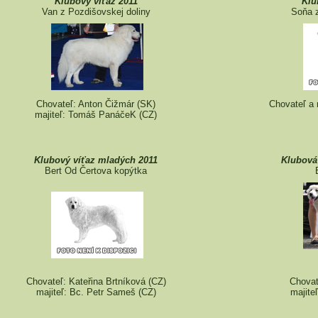
Klubový víťaz 2011
Klu
Van z Pozdišovskej doliny
Soňa z
Chovateľ: Anton Čižmár (SK)
Chovateľ a 
majiteľ: Tomáš PanáčeK (CZ)
Klubový víťaz mladých 2011
Klubová
Bert Od Čertova kopýtka
Chovateľ: Kateřina Brtníková (CZ)
Chovat
majiteľ: Bc. Petr Sameš (CZ)
majiteľ