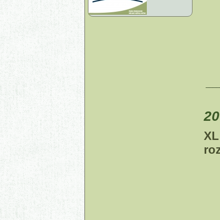
____
20
XL
ro