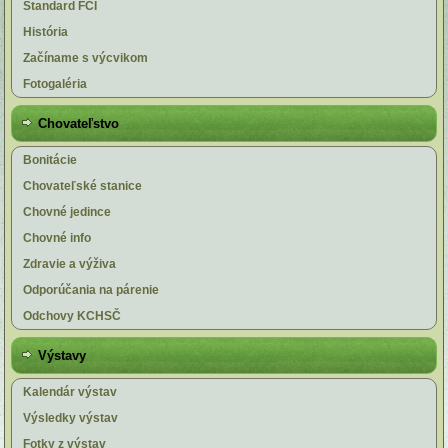
Štandard FCI
História
Začíname s výcvikom
Fotogaléria
Chovateľstvo
Bonitácie
Chovateľské stanice
Chovné jedince
Chovné info
Zdravie a výživa
Odporúčania na párenie
Odchovy KCHSČ
Výstavy
Kalendár výstav
Výsledky výstav
Fotky z výstav