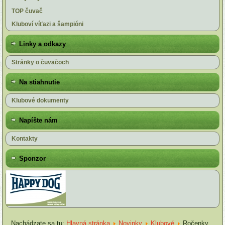
TOP čuvač
Kluboví víťazi a šampióni
Linky a odkazy
Stránky o čuvačoch
Na stiahnutie
Klubové dokumenty
Napíšte nám
Kontakty
Sponzor
Nachádzate sa tu:
Hlavná stránka
Novinky
Klubové
Ročenky