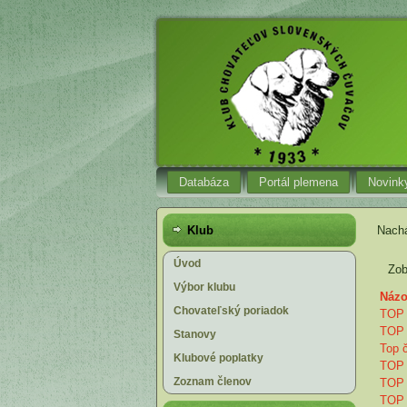
Databáza
Portál plemena
Novink
Klub
Nachá
Úvod
Zob
Výbor klubu
Náz
Chovateľský poriadok
TOP 
TOP 
Stanovy
Top 
Klubové poplatky
TOP 
Zoznam členov
TOP 
TOP 