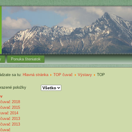
y
Ponuka šteniatok
dzate sa tu:
Hlavná stránka
TOP čuvač
Výstavy
TOP
razené položky
ov
čuvač 2018
čuvač 2015
čuvač 2014
čuvač 2013
čuvač 2013
čuvač