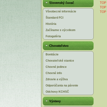
TOP 
Slovenský čuvač
TOP 
Všeobecné informácie
TOP 
Štandard FCI
História
Začíname s výcvikom
Fotogaléria
Chovateľstvo
Bonitácie
Chovateľské stanice
Chovné jedince
Chovné info
Zdravie a výživa
Odporúčania na párenie
Odchovy KCHSČ
Výstavy