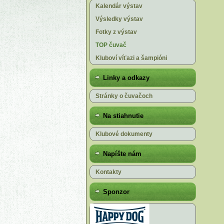
Kalendár výstav
Výsledky výstav
Fotky z výstav
TOP čuvač
Kluboví víťazi a šampióni
Linky a odkazy
Stránky o čuvačoch
Na stiahnutie
Klubové dokumenty
Napíšte nám
Kontakty
Sponzor