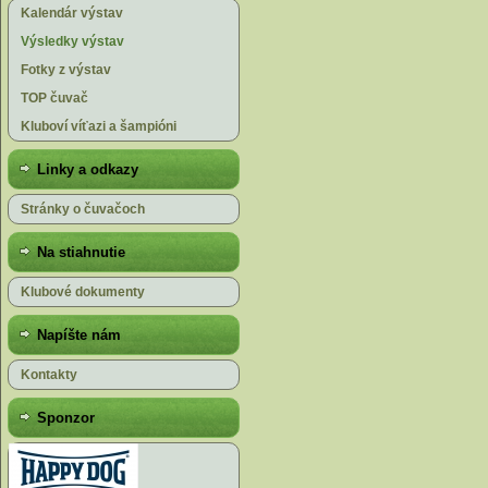
Kalendár výstav
Výsledky výstav
Fotky z výstav
TOP čuvač
Kluboví víťazi a šampióni
Linky a odkazy
Stránky o čuvačoch
Na stiahnutie
Klubové dokumenty
Napíšte nám
Kontakty
Sponzor