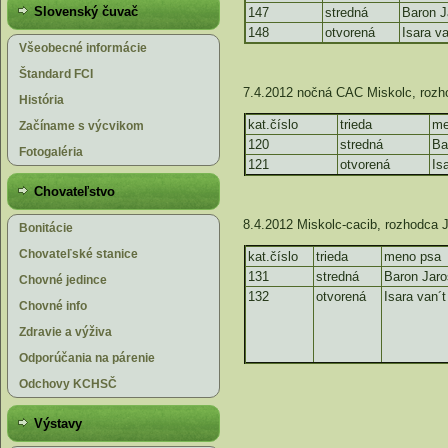
Slovenský čuvač
147
stredná
Baron J
148
otvorená
Isara v
Všeobecné informácie
Štandard FCI
7.4.2012 nočná CAC Miskolc, roz
História
kat.číslo
trieda
me
Začíname s výcvikom
120
stredná
Ba
Fotogaléria
121
otvorená
Is
Chovateľstvo
8.4.2012 Miskolc-cacib, rozhodca 
Bonitácie
Chovateľské stanice
kat.číslo
trieda
meno psa
131
stredná
Baron Jaro
Chovné jedince
132
otvorená
Isara van´
Chovné info
Zdravie a výživa
Odporúčania na párenie
Odchovy KCHSČ
Výstavy