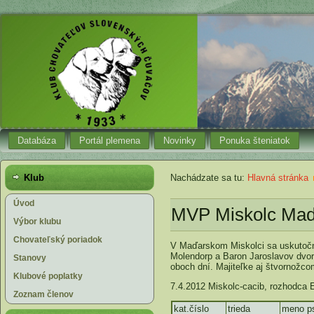
Databáza
Portál plemena
Novinky
Ponuka šteniatok
Klub
Nachádzate sa tu:
Hlavná stránka
Úvod
MVP Miskolc Maď
Výbor klubu
Chovateľský poriadok
V Maďarskom Miskolci sa uskutočni
Molendorp a Baron Jaroslavov dvor
Stanovy
oboch dní. Majiteľke aj štvornožc
Klubové poplatky
7.4.2012 Miskolc-cacib, rozhodca
Zoznam členov
kat.číslo
trieda
meno p