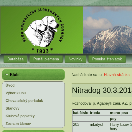
Databáza
Portál plemena
Novinky
Ponuka šteniatok
Klub
Nachádzate sa tu:
Hlavná stránka
Úvod
Nitradog 30.3.201
Výbor klubu
Chovateľský poriadok
Rozhodoval p. Agabeyli zaur, AZ, pr
Stanovy
kat.číslo
trieda
meno psa
Klubové poplatky
psy
Zoznam členov
203
mladých
Harry Esov 
hory