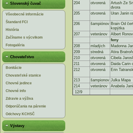
204
otvorená
Artush Ze S
Slovenský čuvač
dvora
205
otvorená
Uran Janin r
Všeobecné informácie
Štandard FCI
206
šampiónov
Brain Od čer
kopýtka
História
207
veteránov
Albert Rono
Začíname s výcvikom
feny
Fotogaléria
208
mladých
Madonna Jan
209
stredná
Atira Bratroň
Chovateľstvo
210
otvorená
Cibela Jaros
211
otvorená
Daida Carin
Bonitácie
212
otvorená
Erin Tatrans
Chovateľské stanice
213
šampionov
Julka Mapa
Chovné jedince
214
veteránov
Anabela Jani
Chovné info
12/9
Zdravie a výživa
Odporúčania na párenie
Odchovy KCHSČ
Výstavy