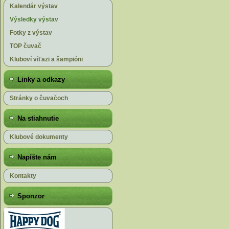
Kalendár výstav
Výsledky výstav
Fotky z výstav
TOP čuvač
Kluboví víťazi a šampióni
Linky a odkazy
Stránky o čuvačoch
Na stiahnutie
Klubové dokumenty
Napíšte nám
Kontakty
Sponzor