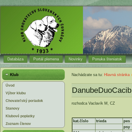
Databáza
Portál plemena
Novinky
Ponuka šteniatok
Klub
Nachádzate sa tu:
Hlavná stránka
Úvod
DanubeDuoCacib B
Výbor klubu
Chovateľský poriadok
rozhodca Vaclavík M, CZ
Stanovy
Klubové poplatky
kat.číslo
trieda
pes
Zoznam členov
psy