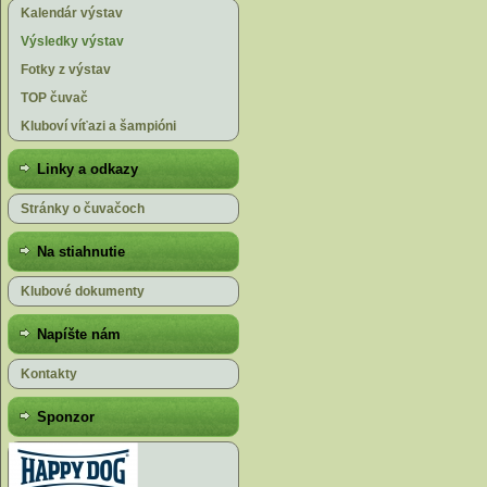
Kalendár výstav
Výsledky výstav
Fotky z výstav
TOP čuvač
Kluboví víťazi a šampióni
Linky a odkazy
Stránky o čuvačoch
Na stiahnutie
Klubové dokumenty
Napíšte nám
Kontakty
Sponzor