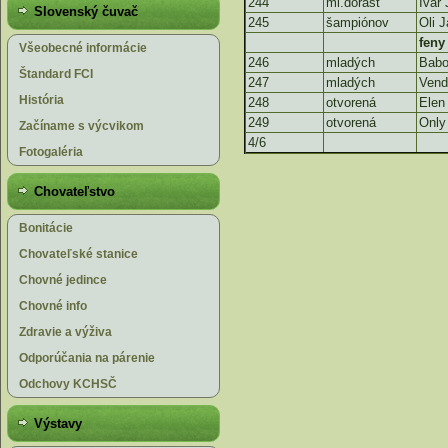
244
ml.dorast
Ivar 
Slovenský čuvač
245
šampiónov
Oli J
feny
Všeobecné informácie
246
mladých
Babo
Štandard FCI
247
mladých
Vend
História
248
otvorená
Elen
249
otvorená
Only
Začíname s výcvikom
4/6
Fotogaléria
Chovateľstvo
Bonitácie
Chovateľské stanice
Chovné jedince
Chovné info
Zdravie a výživa
Odporúčania na párenie
Odchovy KCHSČ
Výstavy