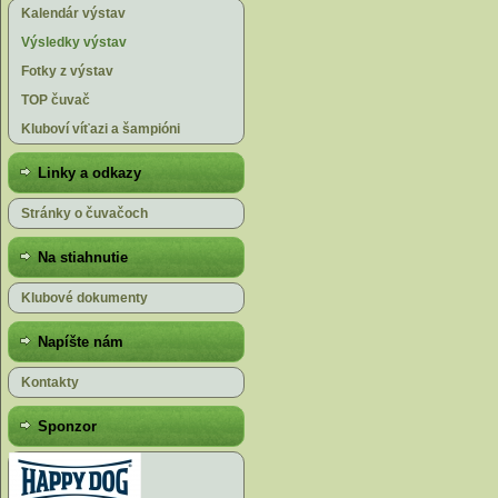
Kalendár výstav
Výsledky výstav
Fotky z výstav
TOP čuvač
Kluboví víťazi a šampióni
Linky a odkazy
Stránky o čuvačoch
Na stiahnutie
Klubové dokumenty
Napíšte nám
Kontakty
Sponzor