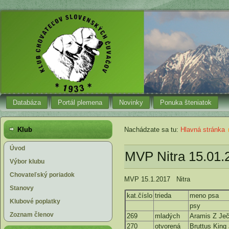
Databáza
Portál plemena
Novinky
Ponuka šteniatok
Klub
Nachádzate sa tu:
Hlavná stránka
Úvod
MVP Nitra 15.01.
Výbor klubu
Chovateľský poriadok
MVP 15.1.2017 Nitra
Stanovy
kat.číslo
trieda
meno psa
Klubové poplatky
psy
Zoznam členov
269
mladých
Aramis Z Ječ
270
otvorená
Bruttus King 