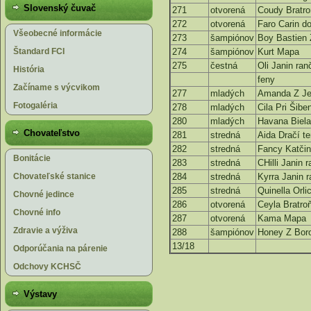
Slovenský čuvač
271
otvorená
Coudy Bratro
272
otvorená
Faro Carin d
Všeobecné informácie
273
šampiónov
Boy Bastien 
Štandard FCI
274
šampiónov
Kurt Mapa
275
čestná
Oli Janin ran
História
feny
Začíname s výcvikom
277
mladých
Amanda Z Je
Fotogaléria
278
mladých
Cila Pri Šib
280
mladých
Havana Biela
Chovateľstvo
281
stredná
Aida Dračí t
282
stredná
Fancy Katčin
Bonitácie
283
stredná
CHilli Janin 
Chovateľské stanice
284
stredná
Kyrra Janin 
285
stredná
Quinella Orli
Chovné jedince
286
otvorená
Ceyla Bratro
Chovné info
287
otvorená
Kama Mapa
Zdravie a výživa
288
šampiónov
Honey Z Bor
13/18
Odporúčania na párenie
Odchovy KCHSČ
Výstavy