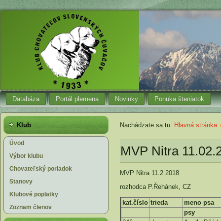
Databáza
Portál plemena
Novinky
Ponuka šteniatok
Klub
Nachádzate sa tu:
Hlavná stránka
Úvod
MVP Nitra 11.02.
Výbor klubu
Chovateľský poriadok
MVP Nitra 11.2.2018
Stanovy
rozhodca P.Řehánek, CZ
Klubové poplatky
kat.číslo
trieda
meno psa
Zoznam členov
psy