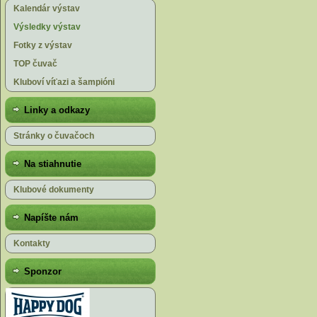
Kalendár výstav
Výsledky výstav
Fotky z výstav
TOP čuvač
Kluboví víťazi a šampióni
Linky a odkazy
Stránky o čuvačoch
Na stiahnutie
Klubové dokumenty
Napíšte nám
Kontakty
Sponzor