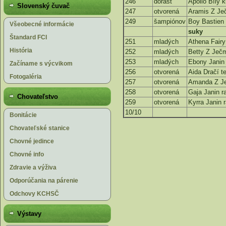
246
dorast
Apollo Bílý k
Slovenský čuvač
247
otvorená
Aramis Z Je
249
šampiónov
Boy Bastien 
Všeobecné informácie
suky
Štandard FCI
251
mladých
Athena Fairy
História
252
mladých
Betty Z Ječm
253
mladých
Ebony Janin
Začíname s výcvikom
256
otvorená
Aida Dračí t
Fotogaléria
257
otvorená
Amanda Z Je
258
otvorená
Gaja Janin r
Chovateľstvo
259
otvorená
Kyrra Janin 
10/10
Bonitácie
Chovateľské stanice
Chovné jedince
Chovné info
Zdravie a výživa
Odporúčania na párenie
Odchovy KCHSČ
Výstavy