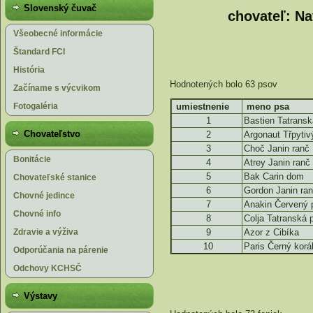
Slovenský čuvač
chovateľ: Na
Všeobecné informácie
Štandard FCI
História
Hodnotených bolo 63 psov
Začíname s výcvikom
Fotogaléria
umiestnenie
meno psa
1
Bastien Tatransk
Chovateľstvo
2
Argonaut Třpytiv
3
Choč Janin ranč
Bonitácie
4
Atrey Janin ranč
5
Bak Carin dom
Chovateľské stanice
6
Gordon Janin ra
Chovné jedince
7
Anakin Červený 
Chovné info
8
Colja Tatranská p
Zdravie a výživa
9
Azor z Cibíka
10
Paris Černý korá
Odporúčania na párenie
Odchovy KCHSČ
Výstavy