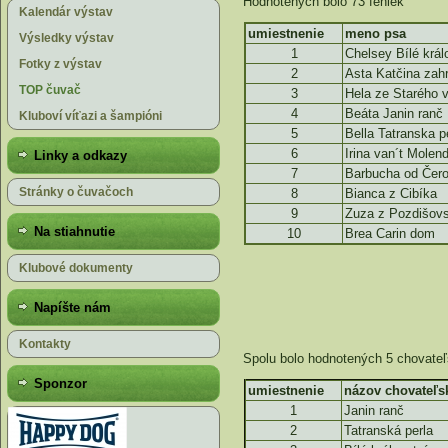
Hodnotených bolo 73 feniek
Kalendár výstav
umiestnenie
meno psa
Výsledky výstav
1
Chelsey Bílé král
Fotky z výstav
2
Asta Katčina zah
TOP čuvač
3
Hela ze Starého v
4
Beáta Janin ranč
Kluboví víťazi a šampióni
5
Bella Tatranska p
6
Irina van´t Molen
Linky a odkazy
7
Barbucha od Čer
Stránky o čuvačoch
8
Bianca z Cibíka
9
Zuza z Pozdišovs
Na stiahnutie
10
Brea Carin dom
Klubové dokumenty
Napíšte nám
Kontakty
Spolu bolo hodnotených 5 chovateľ
Sponzor
umiestnenie
názov chovateľsk
1
Janin ranč
2
Tatranská perla