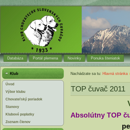
Databáza
Portál plemena
Novinky
Ponuka šteniatok
Klub
Nachádzate sa tu:
Hlavná stránka
Úvod
TOP čuvač 2011
Výbor klubu
Chovateľský poriadok
Stanovy
Absolútny TOP ču
Klubové poplatky
Zoznam členov
p